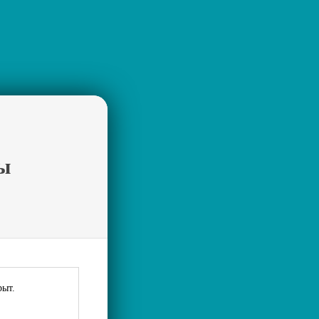
ы
рыт.