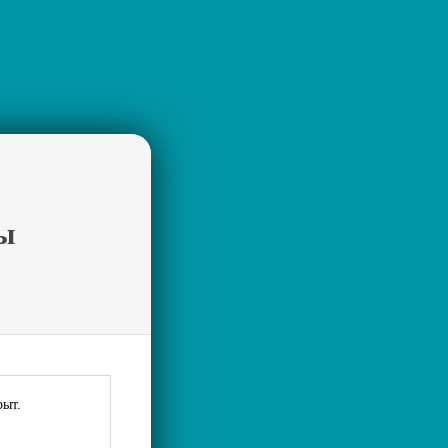
ы
рыт.