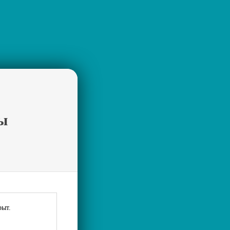
ы
рыт.