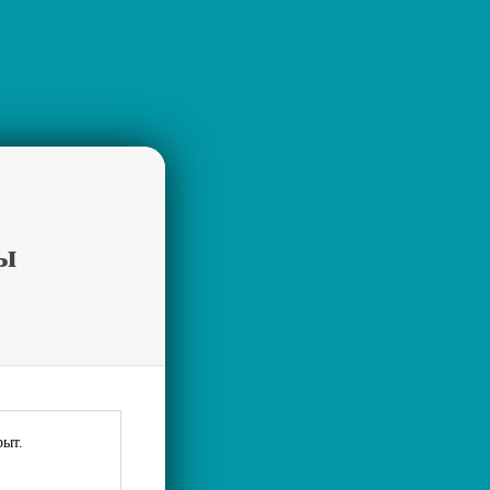
ы
рыт.