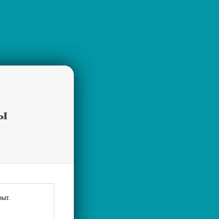
ы
рыт.