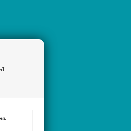
ы
рыт.