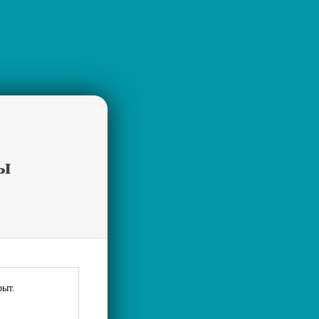
ы
рыт.