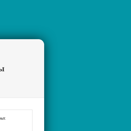
ы
рыт.