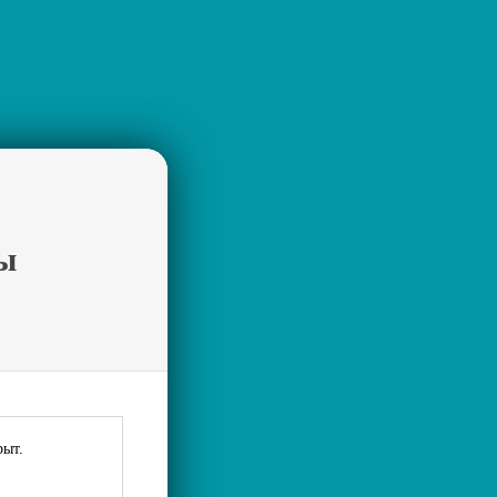
ы
рыт.