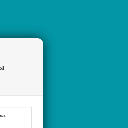
ы
рыт.